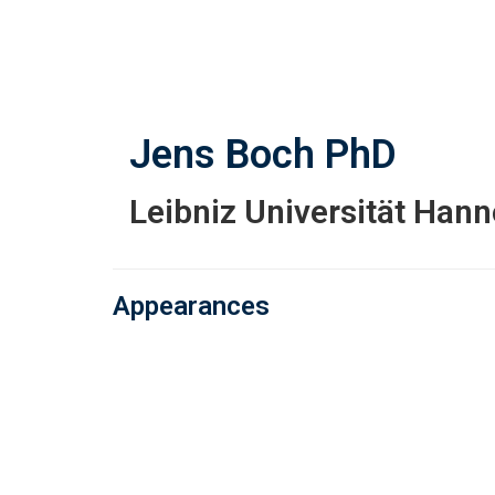
Skip
to
main
content
Jens Boch
PhD
Leibniz Universität Han
Appearances